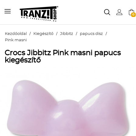
0
Kezdőoldal
/
Kiegészítő
/
Jibbitz
/
papucs dísz
/
Pink masni
Crocs Jibbitz Pink masni papucs
kiegészítő