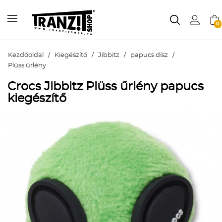
0
Kezdőoldal
/
Kiegészítő
/
Jibbitz
/
papucs dísz
/
Plüss űrlény
Crocs Jibbitz Plüss űrlény papucs
kiegészítő