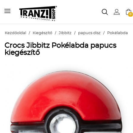
0
Kezdőoldal
/
Kiegészítő
/
Jibbitz
/
papucs dísz
/
Pokélabda
Crocs Jibbitz Pokélabda papucs
kiegészítő