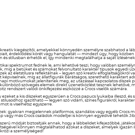
 kreatív kiegészítői, amelyekkel könnyedén személyre szabhatod a lább
obbiait, érdeklődési körét vagy hangulatát — mindezt úgy, hogy közb
n és stílusban érhetők el, így mindenki megtalálhatja a saját ízlésén
ikai spektrumot fednek le, ami lehetővé teszi, hogy valóban személyre s
znak, míg a betűket és számokat felvonultató karakter típusok egye
szek az életstílusra reflektálnak – legyen szó kreatív elfoglaltságokr
képviselnek, míg az állatfigurák barátságos, szerethető karaktert a
i motívumokat jelenítenek meg, az utazással kapcsolatos díszek ped
a különböző szöveges elemek direkt üzenetközlést tesznek lehetővé, mí
itz rendszert valódi önkifejezési eszközzé a Crocs viselők számára.
y ezeket a kis díszeket egyszerűen a Crocs papucs lyukaiba illeszd, és 
lusodhoz igazítható — legyen szó vidám, színes figurákról, karakteres
ot is viselhetsz egyszerre.
zek: gyakran megjelennek platformos, szandálos vagy egyéb Crocs mo
p vagy más Crocs családok modelljei is könnyen egyedivé tehetők Jibb
yszerű módját biztosítják annak, hogy a lábbelidet kifejezőbbé, játé
 segítségével könnyen megtalálhatod azokat a díszeket, amelyek igazán
krözi a személyiséged!