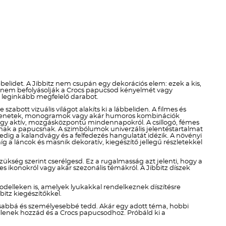
Téli termékek előre ár
szerint növekvő
Téli új termékek előre
Nyári termékek előre ár
szerint növekvő
elidet. A Jibbitz nem csupán egy dekorációs elem: ezek a kis,
en nem befolyásolják a Crocs papucsod kényelmét vagy
Nyári új termékek előre
ek leginkább megfelelő darabot.
zabott vizuális világot alakíts ki a lábbeliden. A filmes és
di üzenetek, monogramok vagy akár humoros kombinációk
ól vagy aktív, mozgásközpontú mindennapokról. A csillogó, fémes
dnak a papucsnak. A szimbólumok univerzális jelentéstartalmat
ig a kalandvágy és a felfedezés hangulatát idézik. A növényi
g a láncok és masnik dekoratív, kiegészítő jellegű részletekkel
szükség szerint cserélgesd. Ez a rugalmasság azt jelenti, hogy a
 ikonokról vagy akár szezonális témákról. A Jibbitz díszek
delleken is, amelyek lyukakkal rendelkeznek díszítésre
itz kiegészítőkkel.
kosabbá és személyesebbé tedd. Akár egy adott téma, hobbi
 illenek hozzád és a Crocs papucsodhoz. Próbáld ki a