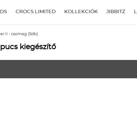
IDS
CROCS LIMITED
KOLLEKCIÓK
JIBBITZ
r II - csomag (5db)
apucs kiegészítő