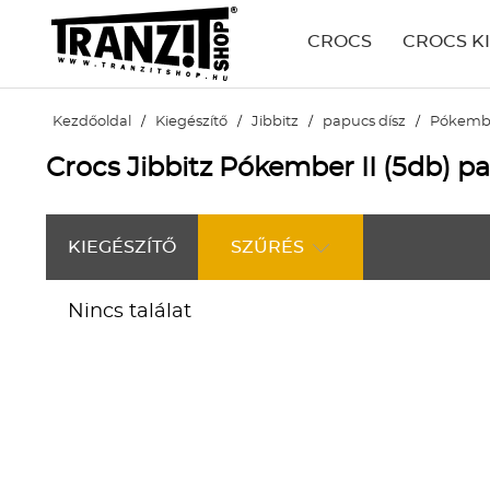
CROCS
CROCS K
Kezdőoldal
/
Kiegészítő
/
Jibbitz
/
papucs dísz
/
Pókembe
Crocs Jibbitz Pókember II (5db) p
KIEGÉSZÍTŐ
SZŰRÉS
Nincs találat