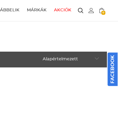
LÁBBELIK
MÁRKÁK
AKCIÓK
0
FACEBOOK
Alapértelmezett
Alapértelmezett
Legújabbak
ABC szerint növekvő
ABC szerint csökkenő
Ár szerint növekvő
Ár szerint csökkenő