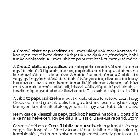
A
Crocs Jibbitz papucsdíszek
a Crocs világának szórakoztató és
könnyen cserélhető díszek kifejezik viselőjük egyéniségét, h
funkcionalitását. A Crocs Jibbitz papucsdíszek tucatnyi témába
A
Crocs Jibbitz papucsdíszek
alkategóriái rendkívül széles temat
egyéb ihletésű figurák játékos, popkulturális hangulatot ho
létrehozását teszik lehetővé. A hobbi és sport témájú Jibbitz dí
vagy gyöngyös hatású darabok látványosabb, divatosabb irányt 
hordoznak, az eszem-iszom tematikájú elemek vidám, hétköznap
motívumok természetközeli, friss vizuális világot képviselnek, 
teszik még egyedibbé az összhatást. Ez a sokféleség teszi a Jibb
A
Jibbitz papucsdíszek
innovatív kialakítása lehetővé teszi, hog
Crocs-od mindig az aktuális hangulatodhoz, eseményhez vagy stí
könnyen kombinálhatók egymással is, így akár többféle motívum
Nem csak a klasszikus papucsokhoz használhatók a Jibbitz dís
alkalmas helyeken. Így például a Classic, Baya-Bayaband, Stom
Összességében a
Crocs Jibbitz papucsdíszek
egy kreatív és eg
vagy stílus inspirál, a Jibbitz kínálatában található altípusok
kombinálást, és teremts olyan megjelenést, amely pontosan tü