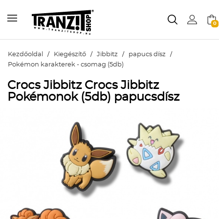
0
Kezdőoldal
/
Kiegészítő
/
Jibbitz
/
papucs dísz
/
Pokémon karakterek - csomag (5db)
Crocs Jibbitz Crocs Jibbitz
Pokémonok (5db) papucsdísz