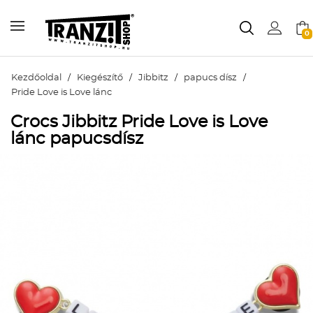
0
Kezdőoldal
/
Kiegészítő
/
Jibbitz
/
papucs dísz
/
Pride Love is Love lánc
Crocs Jibbitz Pride Love is Love
lánc papucsdísz