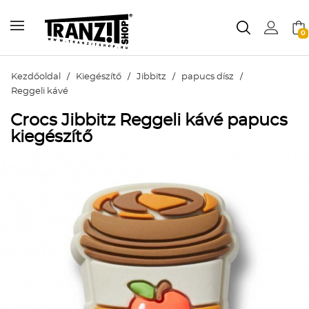
0
Kezdőoldal
/
Kiegészítő
/
Jibbitz
/
papucs dísz
/
Reggeli kávé
Crocs Jibbitz Reggeli kávé papucs
kiegészítő