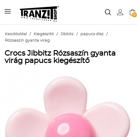
0
Kezdőoldal
/
Kiegészítő
/
Jibbitz
/
papucs dísz
/
Rózsaszín gyanta virág
Crocs Jibbitz Rózsaszín gyanta
virág papucs kiegészítő