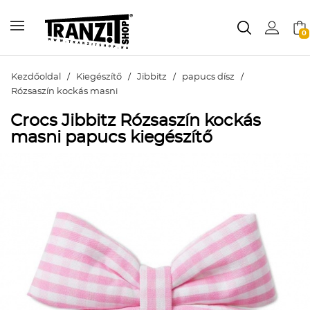
0
Kezdőoldal
/
Kiegészítő
/
Jibbitz
/
papucs dísz
/
Rózsaszín kockás masni
Crocs Jibbitz Rózsaszín kockás
masni papucs kiegészítő