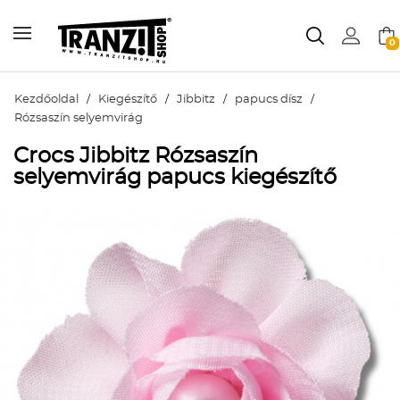
0
Kezdőoldal
/
Kiegészítő
/
Jibbitz
/
papucs dísz
/
Rózsaszín selyemvirág
Crocs Jibbitz Rózsaszín
selyemvirág papucs kiegészítő