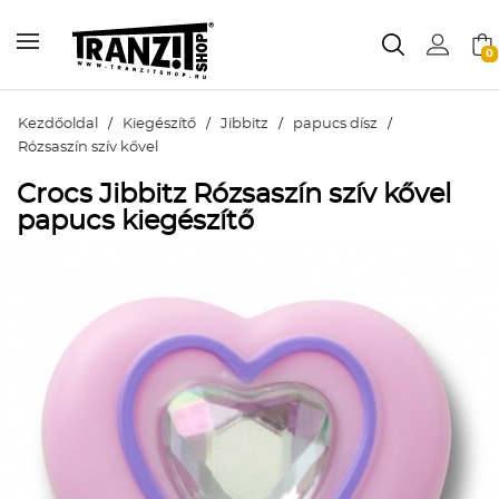
0
Kezdőoldal
/
Kiegészítő
/
Jibbitz
/
papucs dísz
/
Rózsaszín szív kővel
Crocs Jibbitz Rózsaszín szív kővel
papucs kiegészítő