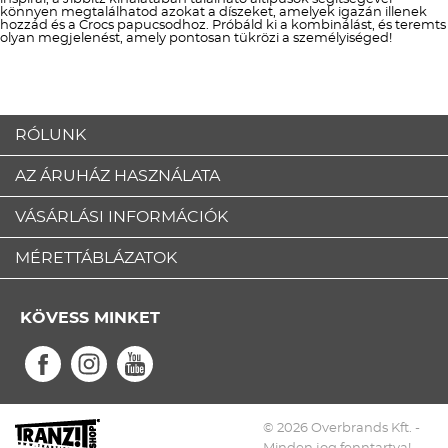
könnyen megtalálhatod azokat a díszeket, amelyek igazán illenek
hozzád és a Crocs papucsodhoz. Próbáld ki a kombinálást, és teremts
olyan megjelenést, amely pontosan tükrözi a személyiséged!
RÓLUNK
AZ ÁRUHÁZ HASZNÁLATA
VÁSÁRLÁSI INFORMÁCIÓK
MÉRETTÁBLÁZATOK
KÖVESS MINKET
© 2026 Overbrands Kft. -