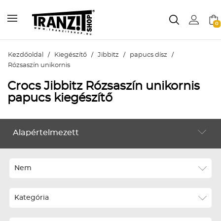
0
Kezdőoldal
/
Kiegészítő
/
Jibbitz
/
papucs dísz
/
Rózsaszín unikornis
Crocs Jibbitz Rózsaszín unikornis
papucs kiegészítő
Alapértelmezett
KIEGÉSZÍTŐ
Alapértelmezett
Legújabbak
Nem
ABC szerint növekvő
Kategória
ABC szerint csökkenő