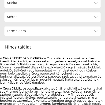
Ár szerint növekvő
Márka
Ár szerint csökkenő
Méret
Téli termékek előre ár szerint növekvő
Téli új termékek előre
Termék ára
Nyári termékek előre ár szerint növekvő
Nyári új termékek előre
Nincs találat
A
Crocs Jibbitz papucsdíszek
a Crocs világának szórakoztató és
kreatív kiegészítői, amelyekkel könnyedén személyre szabhatod a
lábbelidet. A Jibbitz nem csupán egy dekorációs elem: ezek a kis,
könnyen cserélhető díszek kifejezik viselőjük egyéniségét, hobbiait,
érdeklődési körét vagy hangulatát — mindezt úgy, hogy közben
nem befolyásolják a Crocs papucsod kényelmét vagy
funkcionalitását. A Crocs Jibbitz papucsdíszek tucatnyi témában és
stílusban érhetők el, így mindenki megtalálhatja a saját ízlésének
leginkább megfelelő darabot.
A
Crocs Jibbitz papucsdíszek
alkategóriái rendkívül széles tematikai
spektrumot fednek le, ami lehetővé teszi, hogy valóban személyre
szabott vizuális világot alakíts ki a lábbeliden. A filmes és egyéb
ihletésű figurák játékos, popkulturális hangulatot hoznak, míg a
betűket és számokat felvonultató karakter típusok egyedi üzenetek,
monogramok vagy akár humoros kombinációk létrehozását teszik