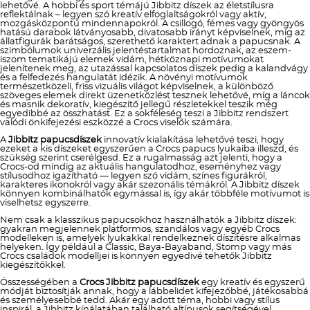
lehetővé. A hobbi és sport témájú Jibbitz díszek az életstílusra
reflektálnak – legyen szó kreatív elfoglaltságokról vagy aktív,
mozgásközpontú mindennapokról. A csillogó, fémes vagy gyöngyös
hatású darabok látványosabb, divatosabb irányt képviselnek, míg az
állatfigurák barátságos, szerethető karaktert adnak a papucsnak. A
szimbólumok univerzális jelentéstartalmat hordoznak, az eszem-
iszom tematikájú elemek vidám, hétköznapi motívumokat
jelenítenek meg, az utazással kapcsolatos díszek pedig a kalandvágy
és a felfedezés hangulatát idézik. A növényi motívumok
természetközeli, friss vizuális világot képviselnek, a különböző
szöveges elemek direkt üzenetközlést tesznek lehetővé, míg a láncok
és masnik dekoratív, kiegészítő jellegű részletekkel teszik még
egyedibbé az összhatást. Ez a sokféleség teszi a Jibbitz rendszert
valódi önkifejezési eszközzé a Crocs viselők számára.
A
Jibbitz papucsdíszek
innovatív kialakítása lehetővé teszi, hogy
ezeket a kis díszeket egyszerűen a Crocs papucs lyukaiba illeszd, és
szükség szerint cserélgesd. Ez a rugalmasság azt jelenti, hogy a
Crocs-od mindig az aktuális hangulatodhoz, eseményhez vagy
stílusodhoz igazítható — legyen szó vidám, színes figurákról,
karakteres ikonokról vagy akár szezonális témákról. A Jibbitz díszek
könnyen kombinálhatók egymással is, így akár többféle motívumot is
viselhetsz egyszerre.
Nem csak a klasszikus papucsokhoz használhatók a Jibbitz díszek:
gyakran megjelennek platformos, szandálos vagy egyéb Crocs
modelleken is, amelyek lyukakkal rendelkeznek díszítésre alkalmas
helyeken. Így például a Classic, Baya-Bayaband, Stomp vagy más
Crocs családok modelljei is könnyen egyedivé tehetők Jibbitz
kiegészítőkkel.
Összességében a
Crocs Jibbitz papucsdíszek
egy kreatív és egyszerű
módját biztosítják annak, hogy a lábbelidet kifejezőbbé, játékosabbá
és személyesebbé tedd. Akár egy adott téma, hobbi vagy stílus
inspirál, a Jibbitz kínálatában található altípusok segítségével