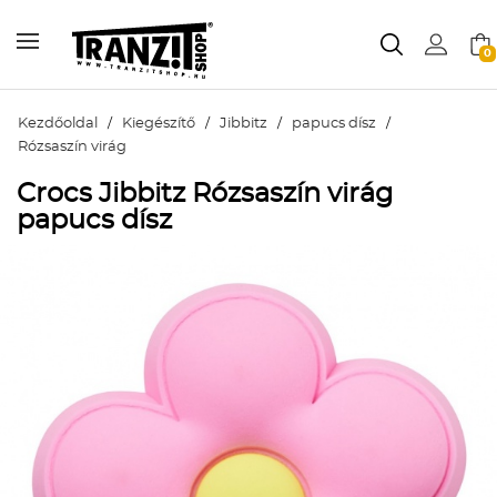
0
Kezdőoldal
/
Kiegészítő
/
Jibbitz
/
papucs dísz
/
Rózsaszín virág
Crocs Jibbitz Rózsaszín virág
papucs dísz