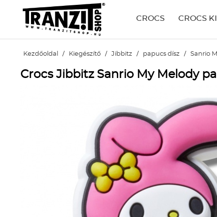
CROCS
CROCS K
Kezdőoldal
/
Kiegészítő
/
Jibbitz
/
papucs dísz
/
Sanrio 
Crocs Jibbitz Sanrio My Melody pa