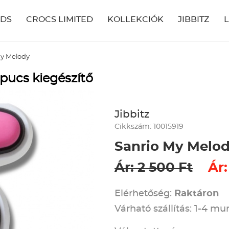
IDS
CROCS LIMITED
KOLLEKCIÓK
JIBBITZ
My Melody
pucs kiegészítő
Jibbitz
Cikkszám: 10015919
Sanrio My Melo
Ár: 2 500 Ft
Ár:
Elérhetőség:
Raktáron
Várható szállítás: 1-4 m