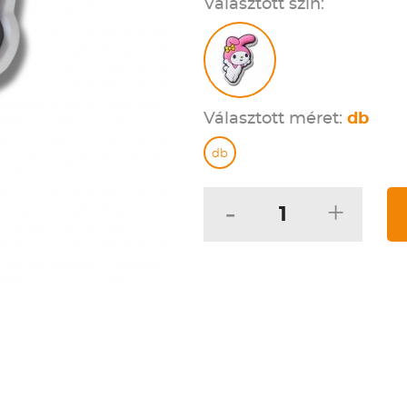
Választott szín:
Választott méret:
db
db
-
+