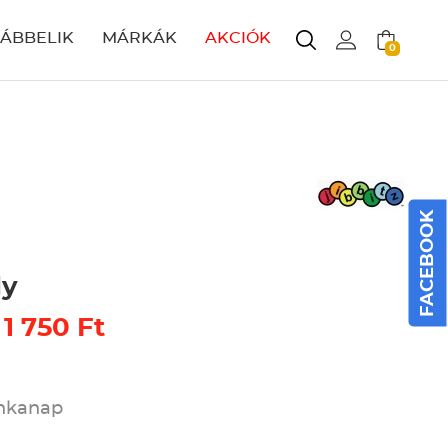
LÁBBELIK
MÁRKÁK
AKCIÓK
0
FACEBOOK
dy
 1 750 Ft
unkanap