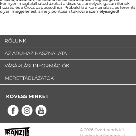
könnyen megtalálhatod azokat a díszeket, amelyek igazán illenek
hozzád és a Crocs papucsodhoz. Próbáld ki a kombinálást, és teremts
olyan megjelenést, amely pontosan tükrözi a személyiséged!
RÓLUNK
AZ ÁRUHÁZ HASZNÁLATA
VÁSÁRLÁSI INFORMÁCIÓK
MÉRETTÁBLÁZATOK
KÖVESS MINKET
© 2026 Overbrands Kft. -