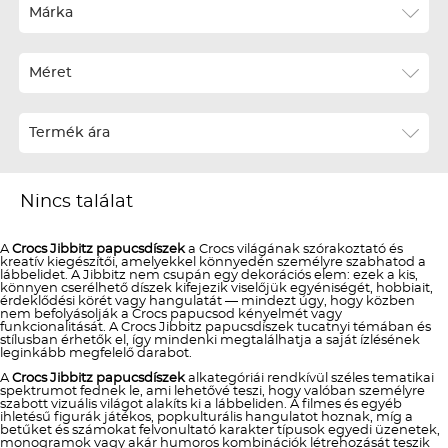
Ár szerint növekvő
Márka
Ár szerint csökkenő
Méret
Téli termékek előre ár szerint növekvő
Téli új termékek előre
Termék ára
Nyári termékek előre ár szerint növekvő
Nyári új termékek előre
Nincs találat
A
Crocs Jibbitz papucsdíszek
a Crocs világának szórakoztató és
kreatív kiegészítői, amelyekkel könnyedén személyre szabhatod a
lábbelidet. A Jibbitz nem csupán egy dekorációs elem: ezek a kis,
könnyen cserélhető díszek kifejezik viselőjük egyéniségét, hobbiait,
érdeklődési körét vagy hangulatát — mindezt úgy, hogy közben
nem befolyásolják a Crocs papucsod kényelmét vagy
funkcionalitását. A Crocs Jibbitz papucsdíszek tucatnyi témában és
stílusban érhetők el, így mindenki megtalálhatja a saját ízlésének
leginkább megfelelő darabot.
A
Crocs Jibbitz papucsdíszek
alkategóriái rendkívül széles tematikai
spektrumot fednek le, ami lehetővé teszi, hogy valóban személyre
szabott vizuális világot alakíts ki a lábbeliden. A filmes és egyéb
ihletésű figurák játékos, popkulturális hangulatot hoznak, míg a
betűket és számokat felvonultató karakter típusok egyedi üzenetek,
monogramok vagy akár humoros kombinációk létrehozását teszik