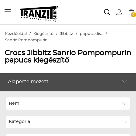
0
Kezdőoldal
/
Kiegészítő
/
Jibbitz
/
papucs dísz
/
Sanrio Pompompurin
Crocs Jibbitz Sanrio Pompompurin
papucs kiegészítő
Alapértelmezett
KIEGÉSZÍTŐ
Alapértelmezett
Legújabbak
Nem
ABC szerint növekvő
Kategória
ABC szerint csökkenő