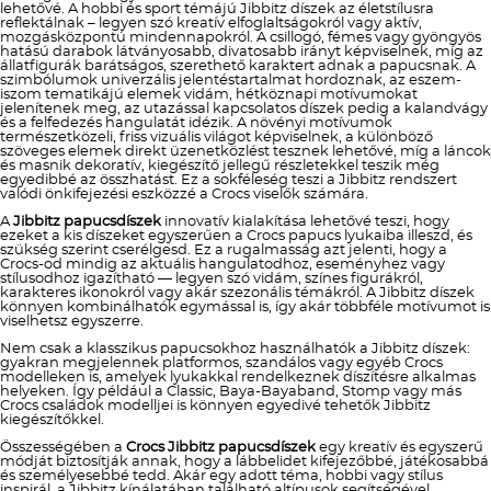
lehetővé. A hobbi és sport témájú Jibbitz díszek az életstílusra
reflektálnak – legyen szó kreatív elfoglaltságokról vagy aktív,
mozgásközpontú mindennapokról. A csillogó, fémes vagy gyöngyös
hatású darabok látványosabb, divatosabb irányt képviselnek, míg az
állatfigurák barátságos, szerethető karaktert adnak a papucsnak. A
szimbólumok univerzális jelentéstartalmat hordoznak, az eszem-
iszom tematikájú elemek vidám, hétköznapi motívumokat
jelenítenek meg, az utazással kapcsolatos díszek pedig a kalandvágy
és a felfedezés hangulatát idézik. A növényi motívumok
természetközeli, friss vizuális világot képviselnek, a különböző
szöveges elemek direkt üzenetközlést tesznek lehetővé, míg a láncok
és masnik dekoratív, kiegészítő jellegű részletekkel teszik még
egyedibbé az összhatást. Ez a sokféleség teszi a Jibbitz rendszert
valódi önkifejezési eszközzé a Crocs viselők számára.
A
Jibbitz papucsdíszek
innovatív kialakítása lehetővé teszi, hogy
ezeket a kis díszeket egyszerűen a Crocs papucs lyukaiba illeszd, és
szükség szerint cserélgesd. Ez a rugalmasság azt jelenti, hogy a
Crocs-od mindig az aktuális hangulatodhoz, eseményhez vagy
stílusodhoz igazítható — legyen szó vidám, színes figurákról,
karakteres ikonokról vagy akár szezonális témákról. A Jibbitz díszek
könnyen kombinálhatók egymással is, így akár többféle motívumot is
viselhetsz egyszerre.
Nem csak a klasszikus papucsokhoz használhatók a Jibbitz díszek:
gyakran megjelennek platformos, szandálos vagy egyéb Crocs
modelleken is, amelyek lyukakkal rendelkeznek díszítésre alkalmas
helyeken. Így például a Classic, Baya-Bayaband, Stomp vagy más
Crocs családok modelljei is könnyen egyedivé tehetők Jibbitz
kiegészítőkkel.
Összességében a
Crocs Jibbitz papucsdíszek
egy kreatív és egyszerű
módját biztosítják annak, hogy a lábbelidet kifejezőbbé, játékosabbá
és személyesebbé tedd. Akár egy adott téma, hobbi vagy stílus
inspirál, a Jibbitz kínálatában található altípusok segítségével