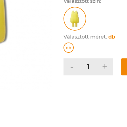
Választott szín:
Választott méret:
db
db
-
+