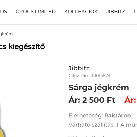
IDS
CROCS LIMITED
KOLLEKCIÓK
JIBBITZ
égkrém
s kiegészítő
Jibbitz
Cikkszám: 10014574
Sárga jégkrém
Ár: 2 500 Ft
Ár:
Elérhetőség:
Raktáron
Várható szállítás: 1-4 m