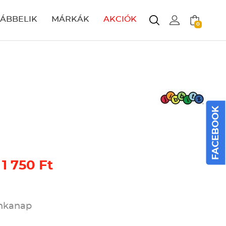
LÁBBELIK
MÁRKÁK
AKCIÓK
0
FACEBOOK
 1 750 Ft
unkanap