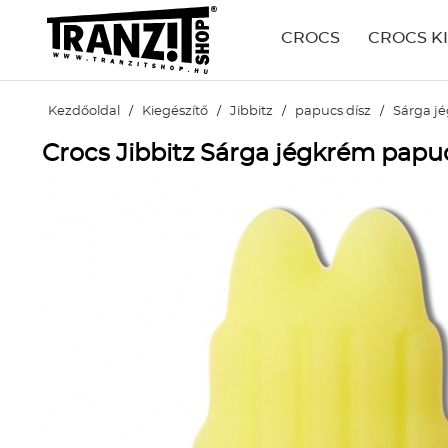
CROCS
CROCS K
Kezdőoldal
/
Kiegészítő
/
Jibbitz
/
papucs dísz
/
Sárga j
Crocs Jibbitz Sárga jégkrém papuc