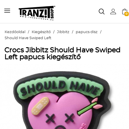
0
Kezdőoldal
/
Kiegészítő
/
Jibbitz
/
papucs dísz
/
Should Have Swiped Left
Crocs Jibbitz Should Have Swiped
Left papucs kiegészítő