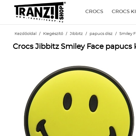
CROCS
CROCS K
Kezdőoldal
/
Kiegészítő
/
Jibbitz
/
papucs dísz
/
Smiley 
Crocs Jibbitz Smiley Face papucs 