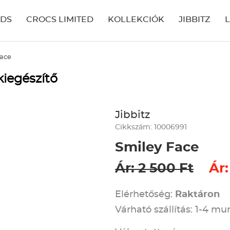
IDS
CROCS LIMITED
KOLLEKCIÓK
JIBBITZ
Face
kiegészítő
Jibbitz
Cikkszám: 10006991
Smiley Face
Ár: 2 500 Ft
Ár:
Elérhetőség:
Raktáron
Várható szállítás: 1-4 m