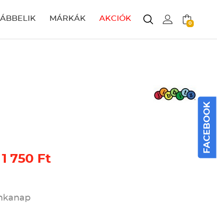
LÁBBELIK
MÁRKÁK
AKCIÓK
0
FACEBOOK
 1 750 Ft
unkanap