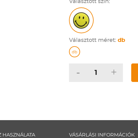
Választott szín:
Választott méret:
db
db
-
+
Z HASZNÁLATA
VÁSÁRLÁSI INFORMÁCIÓK