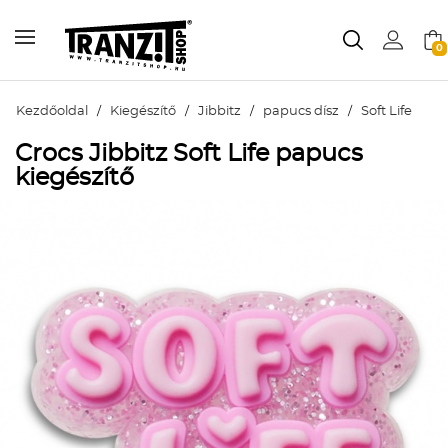
0
Kezdőoldal
/
Kiegészítő
/
Jibbitz
/
papucs dísz
/
Soft Life
Crocs Jibbitz Soft Life papucs
kiegészítő