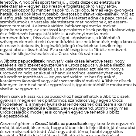
lehetővé. A hobbi és sport témájú Jibbitz díszek az életstílusra
reflektálnak – legyen szó kreatív elfoglaltságokról vagy aktív,
mozgásközpontú mindennapokról. A csillogó, fémes vagy gyöngyös
hatású darabok látványosabb, divatosabb irányt képviselnek, míg az
állatfigurák barátságos, szerethető karaktert adnak a papucsnak. A
szimbólumok univerzális jelentéstartalmat hordoznak, az eszem-
iszom tematikájú elemek vidám, hétköznapi motívumokat
jelenítenek meg, az utazással kapcsolatos díszek pedig a kalandvágy
és a felfedezés hangulatát idézik. A növényi motívumok
természetközeli, friss vizuális világot képviselnek, a különböző
szöveges elemek direkt üzenetközlést tesznek lehetővé, míg a láncok
és masnik dekoratív, kiegészítő jellegű részletekkel teszik még
egyedibbé az összhatást. Ez a sokféleség teszi a Jibbitz rendszert
valódi önkifejezési eszközzé a Crocs viselők számára.
A
Jibbitz papucsdíszek
innovatív kialakítása lehetővé teszi, hogy
ezeket a kis díszeket egyszerűen a Crocs papucs lyukaiba illeszd, és
szükség szerint cserélgesd. Ez a rugalmasság azt jelenti, hogy a
Crocs-od mindig az aktuális hangulatodhoz, eseményhez vagy
stílusodhoz igazítható — legyen szó vidám, színes figurákról,
karakteres ikonokról vagy akár szezonális témákról. A Jibbitz díszek
könnyen kombinálhatók egymással is, így akár többféle motívumot is
viselhetsz egyszerre.
Nem csak a klasszikus papucsokhoz használhatók a Jibbitz díszek:
gyakran megjelennek platformos, szandálos vagy egyéb Crocs
modelleken is, amelyek lyukakkal rendelkeznek díszítésre alkalmas
helyeken. Így például a Classic, Baya-Bayaband, Stomp vagy más
Crocs családok modelljei is könnyen egyedivé tehetők Jibbitz
kiegészítőkkel.
Összességében a
Crocs Jibbitz papucsdíszek
egy kreatív és egyszerű
módját biztosítják annak, hogy a lábbelidet kifejezőbbé, játékosabbá
és személyesebbé tedd. Akár egy adott téma, hobbi vagy stílus
inspirál, a Jibbitz kínálatában található altípusok segítségével