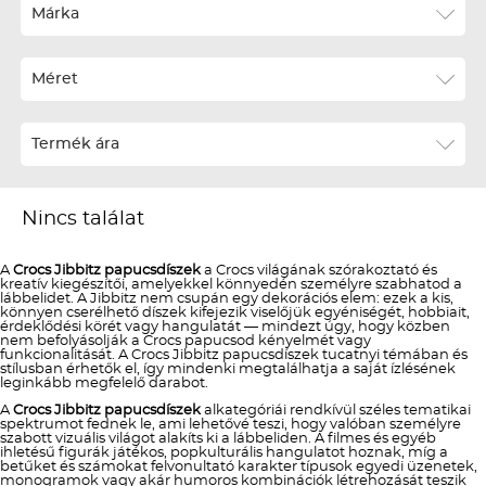
Ár szerint növekvő
Márka
Ár szerint csökkenő
Méret
Téli termékek előre ár szerint növekvő
Téli új termékek előre
Termék ára
Nyári termékek előre ár szerint növekvő
Nyári új termékek előre
Nincs találat
A
Crocs Jibbitz papucsdíszek
a Crocs világának szórakoztató és
kreatív kiegészítői, amelyekkel könnyedén személyre szabhatod a
lábbelidet. A Jibbitz nem csupán egy dekorációs elem: ezek a kis,
könnyen cserélhető díszek kifejezik viselőjük egyéniségét, hobbiait,
érdeklődési körét vagy hangulatát — mindezt úgy, hogy közben
nem befolyásolják a Crocs papucsod kényelmét vagy
funkcionalitását. A Crocs Jibbitz papucsdíszek tucatnyi témában és
stílusban érhetők el, így mindenki megtalálhatja a saját ízlésének
leginkább megfelelő darabot.
A
Crocs Jibbitz papucsdíszek
alkategóriái rendkívül széles tematikai
spektrumot fednek le, ami lehetővé teszi, hogy valóban személyre
szabott vizuális világot alakíts ki a lábbeliden. A filmes és egyéb
ihletésű figurák játékos, popkulturális hangulatot hoznak, míg a
betűket és számokat felvonultató karakter típusok egyedi üzenetek,
monogramok vagy akár humoros kombinációk létrehozását teszik