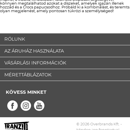
könnyen megtalálhatod azokat a díszeket, amelyek igazán illenek
hozzád és a Crocs papucsodhoz. Próbáld ki a kombinálást, és teremts
olyan megjelenést, amely pontosan tükrözi a személyiséged!
RÓLUNK
AZ ÁRUHÁZ HASZNÁLATA
VÁSÁRLÁSI INFORMÁCIÓK
MÉRETTÁBLÁZATOK
KÖVESS MINKET
© 2026 Overbrands Kft. -