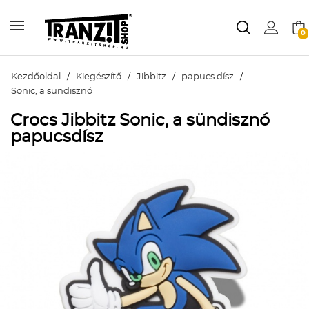
0
Kezdőoldal
/
Kiegészítő
/
Jibbitz
/
papucs dísz
/
Sonic, a sündisznó
Crocs Jibbitz Sonic, a sündisznó
papucsdísz