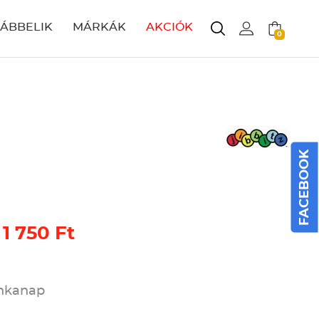
LÁBBELIK
MÁRKÁK
AKCIÓK
0
FACEBOOK
 1 750 Ft
unkanap