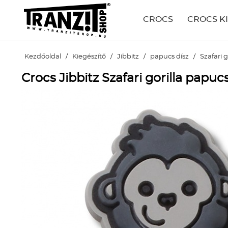
CROCS
CROCS K
Kezdőoldal
/
Kiegészítő
/
Jibbitz
/
papucs dísz
/
Szafari g
Crocs Jibbitz Szafari gorilla papuc