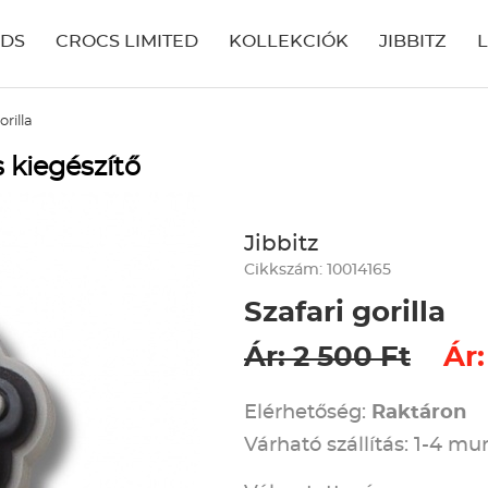
IDS
CROCS LIMITED
KOLLEKCIÓK
JIBBITZ
orilla
s kiegészítő
Jibbitz
Cikkszám: 10014165
Szafari gorilla
Ár: 2 500 Ft
Ár:
Elérhetőség:
Raktáron
Várható szállítás: 1-4 m