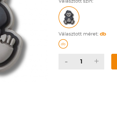
Választott szín:
Választott méret:
db
db
-
+