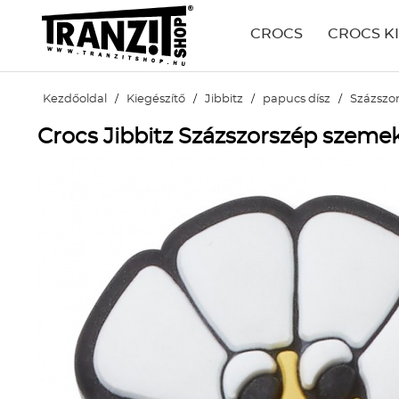
CROCS
CROCS K
Kezdőoldal
/
Kiegészítő
/
Jibbitz
/
papucs dísz
/
Százszo
Crocs Jibbitz Százszorszép szeme