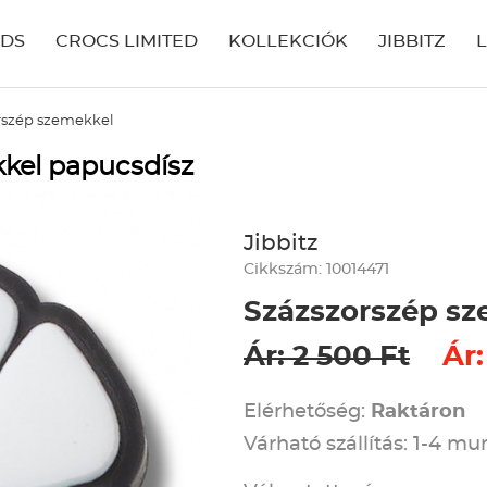
IDS
CROCS LIMITED
KOLLEKCIÓK
JIBBITZ
rszép szemekkel
kkel papucsdísz
Jibbitz
Cikkszám: 10014471
Százszorszép s
Ár: 2 500 Ft
Ár:
Elérhetőség:
Raktáron
Várható szállítás: 1-4 m