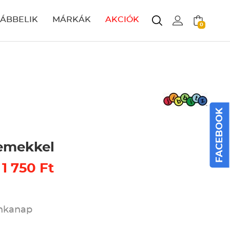
LÁBBELIK
MÁRKÁK
AKCIÓK
0
FACEBOOK
zemekkel
 1 750 Ft
unkanap