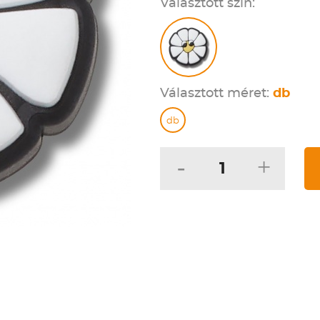
Választott szín:
Választott méret:
db
db
-
+