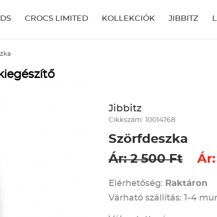
IDS
CROCS LIMITED
KOLLEKCIÓK
JIBBITZ
szka
kiegészítő
Jibbitz
Cikkszám: 10014768
Szörfdeszka
Ár: 2 500 Ft
Ár:
Elérhetőség:
Raktáron
Várható szállítás: 1-4 m