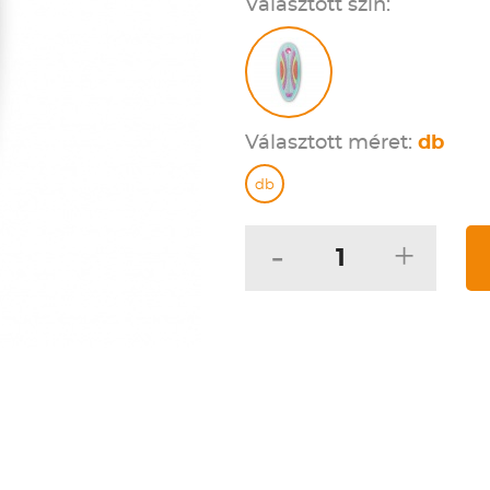
Választott szín:
Választott méret:
db
db
-
+