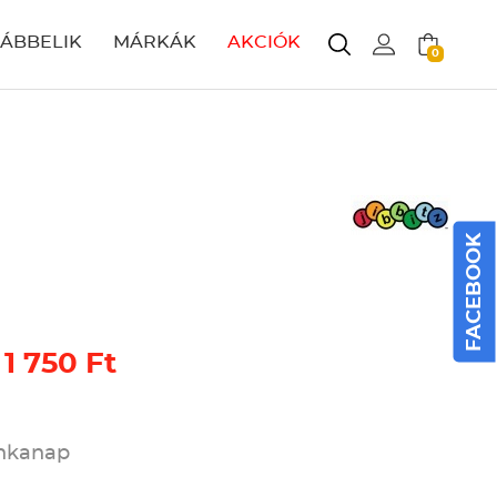
LÁBBELIK
MÁRKÁK
AKCIÓK
0
FACEBOOK
 1 750 Ft
unkanap