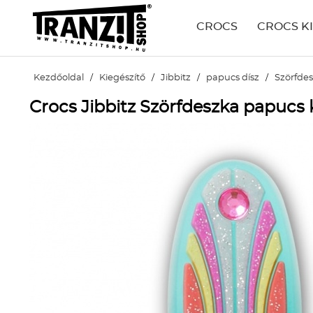
CROCS
CROCS K
Kezdőoldal
/
Kiegészítő
/
Jibbitz
/
papucs dísz
/
Szörfde
Crocs Jibbitz Szörfdeszka papucs 