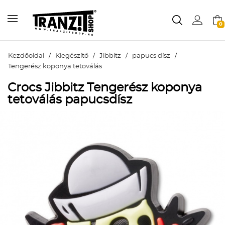
0
Kezdőoldal
/
Kiegészítő
/
Jibbitz
/
papucs dísz
/
Tengerész koponya tetoválás
Crocs Jibbitz Tengerész koponya
tetoválás papucsdísz