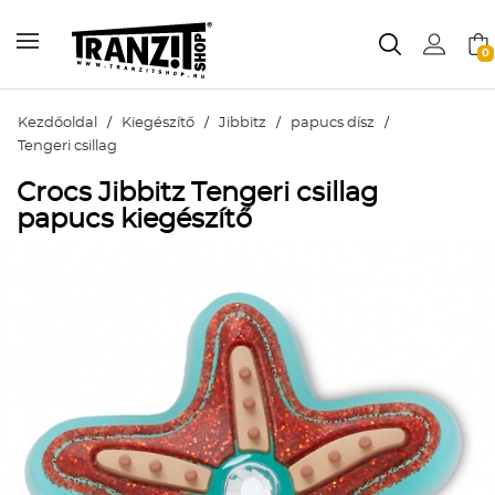
0
Kezdőoldal
/
Kiegészítő
/
Jibbitz
/
papucs dísz
/
Tengeri csillag
Crocs Jibbitz Tengeri csillag
papucs kiegészítő