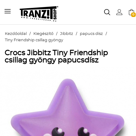
0
Kezdőoldal
/
Kiegészítő
/
Jibbitz
/
papucs dísz
/
Tiny Friendship csillag gyöngy
Crocs Jibbitz Tiny Friendship
csillag gyöngy papucsdísz