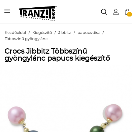
0
Kezdőoldal
/
Kiegészítő
/
Jibbitz
/
papucs dísz
/
Többszínű gyöngylánc
Crocs Jibbitz Többszínű
gyöngylánc papucs kiegészítő