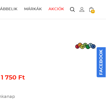
LÁBBELIK
MÁRKÁK
AKCIÓK
0
FACEBOOK
 1 750 Ft
unkanap