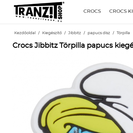
CROCS
CROCS K
Kezdőoldal
/
Kiegészítő
/
Jibbitz
/
papucs dísz
/
Törpilla
Crocs Jibbitz Törpilla papucs kiegé