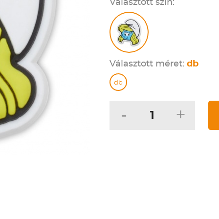
Választott szín:
Választott méret:
db
db
-
+