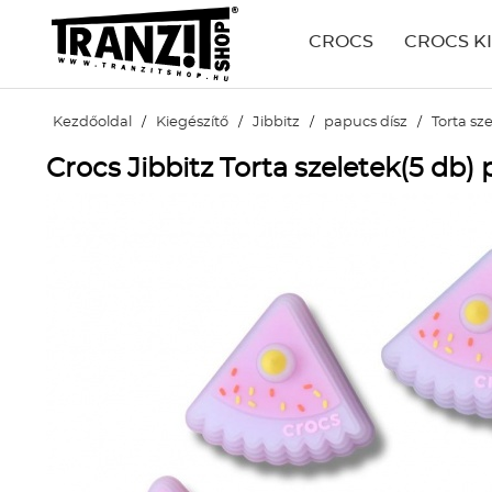
CROCS
CROCS K
Kezdőoldal
/
Kiegészítő
/
Jibbitz
/
papucs dísz
/
Torta sz
Crocs Jibbitz Torta szeletek(5 db)