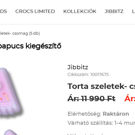
IDS
CROCS LIMITED
KOLLEKCIÓK
JIBBITZ
eletek- csomag (5 db)
 papucs kiegészítő
Jibbitz
Cikkszám: 10017675
Torta szeletek- 
Ár: 11 990 Ft
Ár
Elérhetőség:
Raktáron
Várható szállítás: 1-4 m