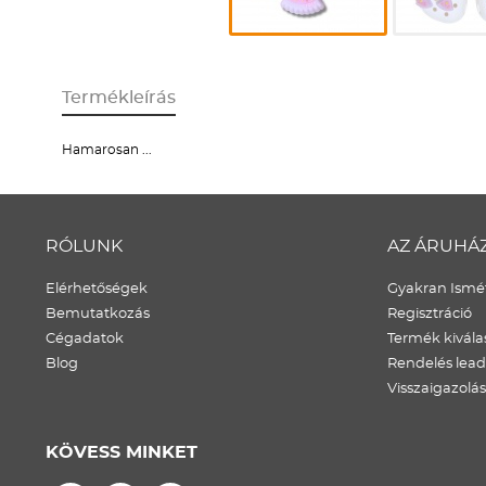
Termékleírás
Hamarosan ...
RÓLUNK
AZ ÁRUHÁ
Elérhetőségek
Gyakran Ismét
Bemutatkozás
Regisztráció
Cégadatok
Termék kivála
Blog
Rendelés lea
Visszaigazolás
KÖVESS MINKET