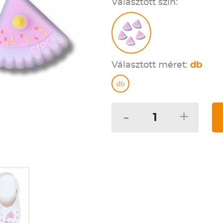
Választott szín:
Választott méret:
db
db
-
+