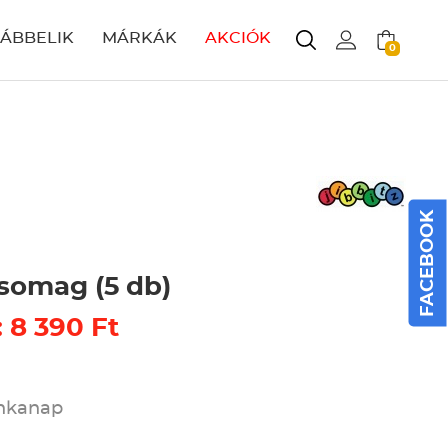
LÁBBELIK
MÁRKÁK
AKCIÓK
0
FACEBOOK
csomag (5 db)
: 8 390 Ft
unkanap