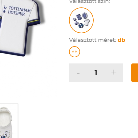
Választott szín:
Választott méret:
db
db
-
+