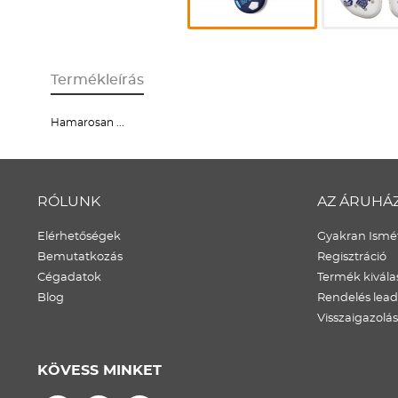
Termékleírás
Hamarosan ...
RÓLUNK
AZ ÁRUHÁ
Elérhetőségek
Gyakran Ismét
Bemutatkozás
Regisztráció
Cégadatok
Termék kivála
Blog
Rendelés lea
Visszaigazolás
KÖVESS MINKET