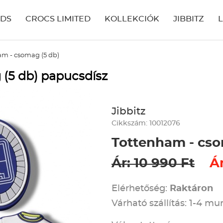
IDS
CROCS LIMITED
KOLLEKCIÓK
JIBBITZ
am - csomag (5 db)
 (5 db) papucsdísz
Jibbitz
Cikkszám: 10012076
Tottenham - cso
Ár: 10 990 Ft
Ár
Elérhetőség:
Raktáron
Várható szállítás: 1-4 m