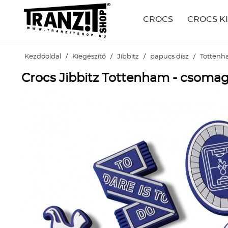
CROCS
CROCS K
Kezdőoldal
/
Kiegészítő
/
Jibbitz
/
papucs dísz
/
Tottenh
Crocs Jibbitz Tottenham - csomag