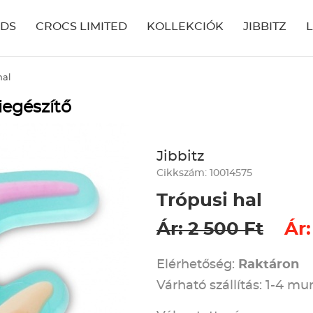
IDS
CROCS LIMITED
KOLLEKCIÓK
JIBBITZ
hal
iegészítő
Jibbitz
Cikkszám: 10014575
Trópusi hal
Ár: 2 500 Ft
Ár:
Elérhetőség:
Raktáron
Várható szállítás: 1-4 m