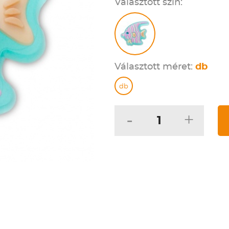
Választott szín:
Választott méret:
db
db
-
+