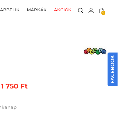
LÁBBELIK
MÁRKÁK
AKCIÓK
0
FACEBOOK
 1 750 Ft
unkanap