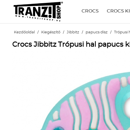
CROCS
CROCS K
Kezdőoldal
/
Kiegészítő
/
Jibbitz
/
papucs dísz
/
Trópusi 
Crocs Jibbitz Trópusi hal papucs k