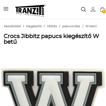
0
Kezdőoldal
/
Kiegészítő
/
Jibbitz
/
papucs dísz
/
W betű
Crocs Jibbitz papucs kiegészítő W
betű