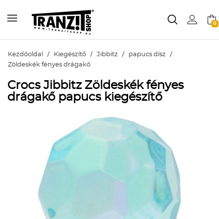
0
Kezdőoldal
/
Kiegészítő
/
Jibbitz
/
papucs dísz
/
Zöldeskék fényes drágakő
Crocs Jibbitz Zöldeskék fényes
drágakő papucs kiegészítő