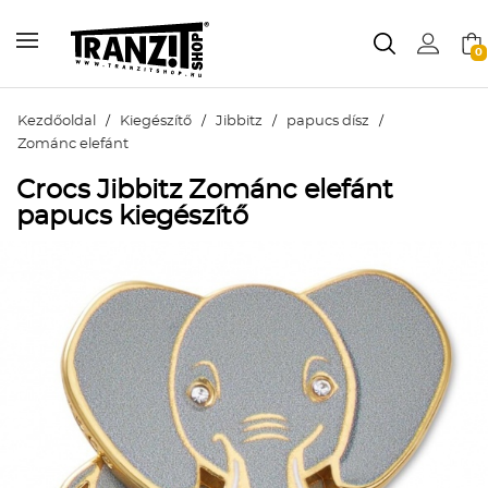
0
Kezdőoldal
/
Kiegészítő
/
Jibbitz
/
papucs dísz
/
Zománc elefánt
Crocs Jibbitz Zománc elefánt
papucs kiegészítő