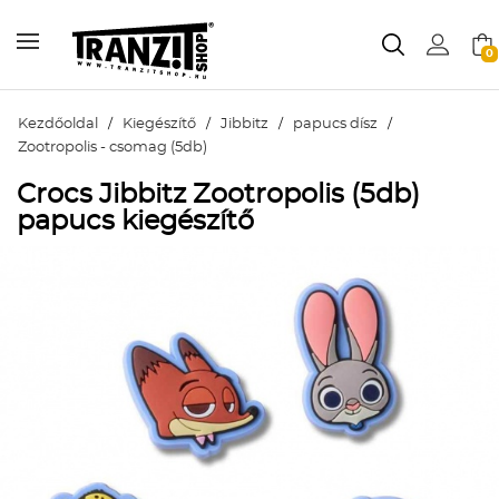
0
Kezdőoldal
/
Kiegészítő
/
Jibbitz
/
papucs dísz
/
Zootropolis - csomag (5db)
Crocs Jibbitz Zootropolis (5db)
papucs kiegészítő