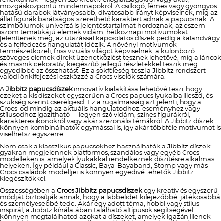
reflektálnak – legyen szó kreatív elfoglaltságokról vagy aktív,
mozgásközpontú mindennapokról. A csillogó, fémes vagy gyöngyös
hatású darabok látványosabb, divatosabb irányt képviselnek, míg az
állatfigurák barátságos, szerethető karaktert adnak a papucsnak. A
szimbólumok univerzális jelentéstartalmat hordoznak, az eszem-
iszom tematikájú elemek vidám, hétköznapi motívumokat
jelenítenek meg, az utazással kapcsolatos díszek pedig a kalandvágy
és a felfedezés hangulatát idézik. A növényi motívumok
természetközeli, friss vizuális világot képviselnek, a különböző
szöveges elemek direkt üzenetközlést tesznek lehetővé, míg a láncok
és masnik dekoratív, kiegészítő jellegű részletekkel teszik még
egyedibbé az összhatást. Ez a sokféleség teszi a Jibbitz rendszert
valódi önkifejezési eszközzé a Crocs viselők számára.
A
Jibbitz papucsdíszek
innovatív kialakítása lehetővé teszi, hogy
ezeket a kis díszeket egyszerűen a Crocs papucs lyukaiba illeszd, és
szükség szerint cserélgesd. Ez a rugalmasság azt jelenti, hogy a
Crocs-od mindig az aktuális hangulatodhoz, eseményhez vagy
stílusodhoz igazítható — legyen szó vidám, színes figurákról,
karakteres ikonokról vagy akár szezonális témákról. A Jibbitz díszek
könnyen kombinálhatók egymással is, így akár többféle motívumot is
viselhetsz egyszerre.
Nem csak a klasszikus papucsokhoz használhatók a Jibbitz díszek:
gyakran megjelennek platformos, szandálos vagy egyéb Crocs
modelleken is, amelyek lyukakkal rendelkeznek díszítésre alkalmas
helyeken. Így például a Classic, Baya-Bayaband, Stomp vagy más
Crocs családok modelljei is könnyen egyedivé tehetők Jibbitz
kiegészítőkkel.
Összességében a
Crocs Jibbitz papucsdíszek
egy kreatív és egyszerű
módját biztosítják annak, hogy a lábbelidet kifejezőbbé, játékosabbá
és személyesebbé tedd. Akár egy adott téma, hobbi vagy stílus
inspirál, a Jibbitz kínálatában található altípusok segítségével
könnyen megtalálhatod azokat a díszeket, amelyek igazán illenek