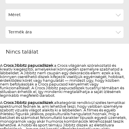
Ár szerint csökkenő
Méret
Téli termékek előre ár szerint növekvő
Téli új termékek előre
Termék ára
Nyári termékek előre ár szerint növekvő
Nyári új termékek előre
Nincs találat
A
Crocs Jibbitz papucsdíszek
a Crocs világának szórakoztató és
kreatív kiegészítői, amelyekkel könnyedén személyre szabhatod a
lábbelidet. A Jibbitz nem csupán egy dekorációs elem: ezek a kis,
könnyen cserélhető díszek kifejezik viselőjük egyéniségét, hobbiait,
érdeklődési körét vagy hangulatát — mindezt úgy, hogy közben
nem befolyásolják a Crocs papucsod kényelmét vagy
funkcionalitását. A Crocs Jibbitz papucsdíszek tucatnyi témában és
stílusban érhetők el, így mindenki megtalálhatja a saját ízlésének
leginkább megfelelő darabot.
A
Crocs Jibbitz papucsdíszek
alkategóriái rendkívül széles tematikai
spektrumot fednek le, ami lehetővé teszi, hogy valóban személyre
szabott vizuális világot alakíts ki a lábbeliden. A filmes és egyéb
ihletésű figurák játékos, popkulturális hangulatot hoznak, míg a
betűket és számokat felvonultató karakter típusok egyedi üzenetek,
monogramok vagy akár humoros kombinációk létrehozását teszik
lehetővé. A hobbi és sport témájú Jibbitz díszek az életstílusra