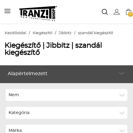
0
Kezdőoldal
/
Kiegészítő
/
Jibbitz
/
szandál kiegészítő
Kiegészítő | Jibbitz | szandál
kiegészítő
Alapértelmezett
KIEGÉSZÍTŐ
Alapértelmezett
Legújabbak
Nem
ABC szerint növekvő
Kategória
ABC szerint csökkenő
Ár szerint növekvő
Márka