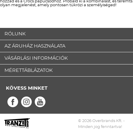
hozzád és a Crocs papucsodhoz. Próbáld ki a kombinálást, és teremts
olyan megjelenést, amely pontosan tükrözi a személyiséged!
RÓLUNK
AZ ÁRUHÁZ HASZNÁLATA
VÁSÁRLÁSI INFORMÁCIÓK
MÉRETTÁBLÁZATOK
KÖVESS MINKET
© 2026 Overbrands Kft. -
Minden jog fenntartva!