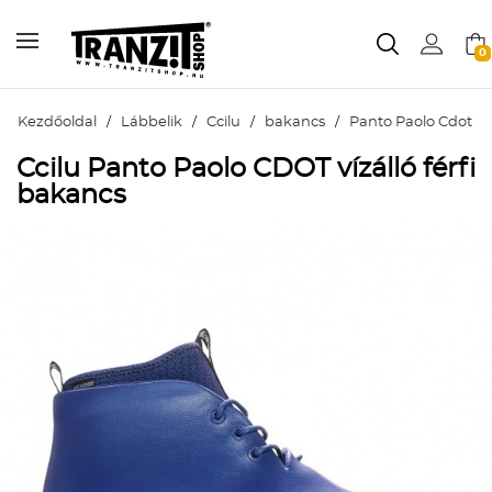
0
Kezdőoldal
/
Lábbelik
/
Ccilu
/
bakancs
/
Panto Paolo Cdot
Ccilu Panto Paolo CDOT vízálló férfi
bakancs