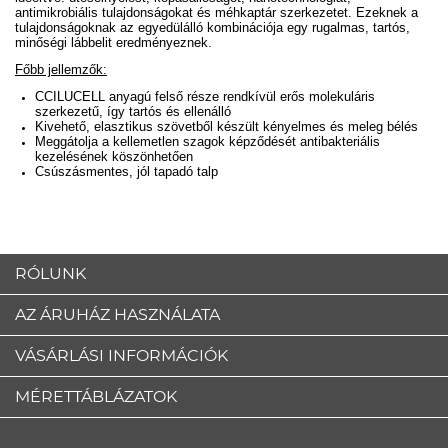
antimikrobiális tulajdonságokat és méhkaptár szerkezetet. Ezeknek a
tulajdonságoknak az egyedülálló kombinációja egy rugalmas, tartós,
minőségi lábbelit eredményeznek.
Főbb jellemzők:
CCILUCELL anyagú felső része rendkívül erős molekuláris
szerkezetű, így tartós és ellenálló
Kivehető, elasztikus szövetből készült kényelmes és meleg bélés
Meggátolja a kellemetlen szagok képződését antibakteriális
kezelésének köszönhetően
Csúszásmentes, jól tapadó talp
RÓLUNK
AZ ÁRUHÁZ HASZNÁLATA
VÁSÁRLÁSI INFORMÁCIÓK
MÉRETTÁBLÁZATOK