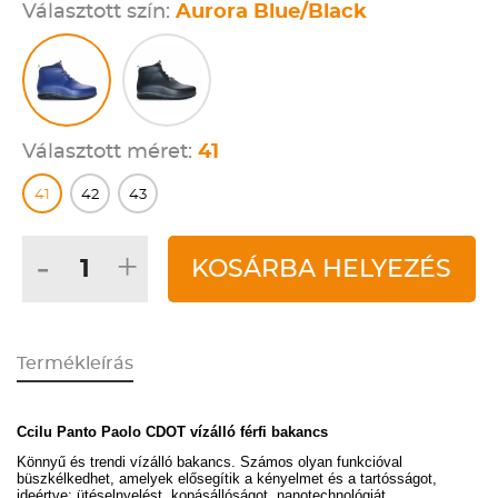
Választott szín:
Aurora Blue/Black
Választott méret:
41
41
42
43
-
+
KOSÁRBA HELYEZÉS
Termékleírás
Ccilu Panto Paolo CDOT vízálló férfi bakancs
Könnyű és trendi vízálló bakancs. Számos olyan funkcióval
büszkélkedhet, amelyek elősegítik a kényelmet és a tartósságot,
ideértve: ütéselnyelést, kopásállóságot, nanotechnológiát,