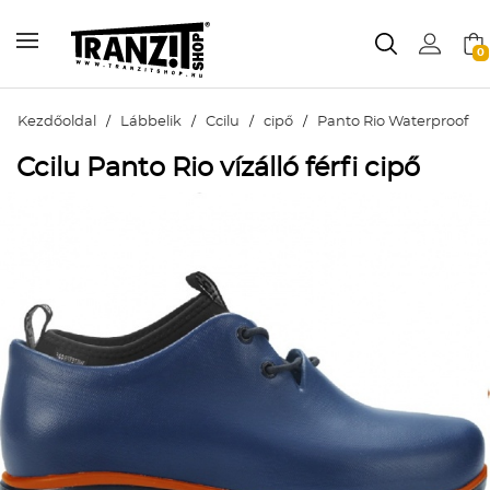
0
Kezdőoldal
/
Lábbelik
/
Ccilu
/
cipő
/
Panto Rio Waterproof
Ccilu Panto Rio vízálló férfi cipő