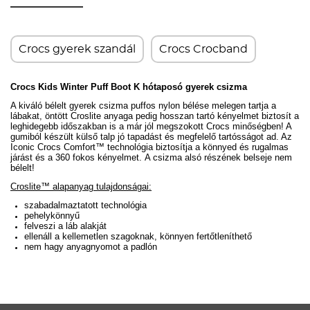
Crocs gyerek szandál
Crocs Crocband
Crocs Kids Winter Puff Boot K hótaposó gyerek csizma
A kiváló bélelt gyerek csizma
puffos nylon bélése melegen tartja a
lábakat, öntött Croslite anyaga pedig hosszan tartó kényelmet biztosít
a
leghidegebb időszakban is a már jól megszokott Crocs minőségben! A
gumiból készült külső talp jó tapadást és megfelelő tartósságot ad. Az
Iconic Crocs Comfort™ technológia biztosítja a könnyed és rugalmas
járást és a 360 fokos kényelmet.
A csizma alsó részének belseje nem
bélelt!
Croslite™ alapanyag tulajdonságai:
szabadalmaztatott technológia
pehelykönnyű
felveszi a láb alakját
ellenáll a kellemetlen szagoknak, könnyen fertőtleníthető
nem hagy anyagnyomot a padlón