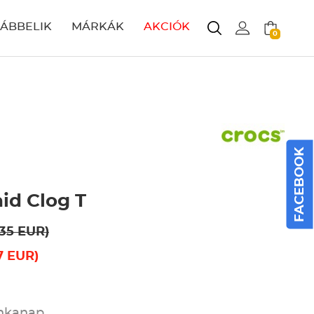
LÁBBELIK
MÁRKÁK
AKCIÓK
0
FACEBOOK
id Clog T
.35 EUR)
7 EUR)
unkanap