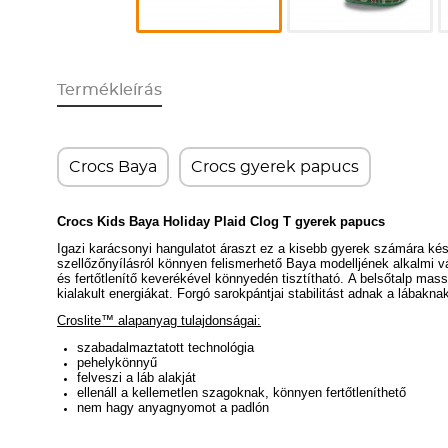
Termékleírás
Crocs Baya
Crocs gyerek papucs
Crocs Kids Baya Holiday Plaid Clog T gyerek papucs
Igazi karácsonyi hangulatot áraszt ez a kisebb gyerek számára kész
szellőzőnyílásról könnyen felismerhető Baya modelljének alkalmi v
és fertőtlenítő keverékével könnyedén tisztítható.
A belsőtalp mass
kialakult energiákat.
F
orgó sarokpántjai stabilitást adnak a lábakna
Croslite™ alapanyag tulajdonságai:
szabadalmaztatott technológia
pehelykönnyű
felveszi a láb alakját
ellenáll a kellemetlen szagoknak, könnyen fertőtleníthető
nem hagy anyagnyomot a padlón