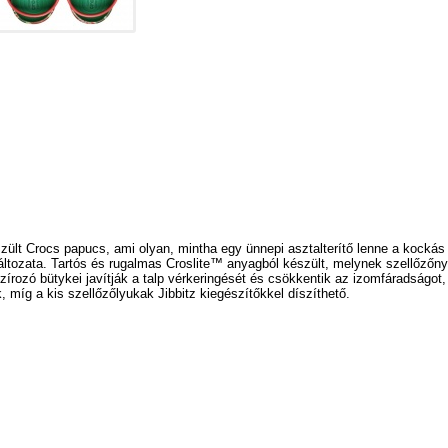
ült Crocs papucs, ami olyan, mintha egy ünnepi asztalterítő lenne a kockás 
áltozata.
Tartós és rugalmas Croslite
™
anyagból készült, melynek szellőzőnyíl
zírozó bütykei javítják a talp vérkeringését és csökkentik az izomfáradságot
k, míg a kis szellőzőlyukak Jibbitz kiegészítőkkel díszíthető.