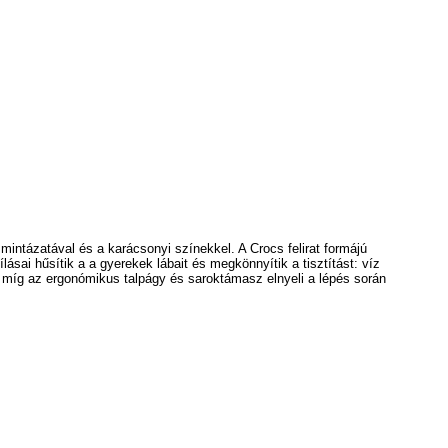
mintázatával és a karácsonyi színekkel. A Crocs felirat formájú
ásai hűsítik a a gyerekek lábait és megkönnyítik a tisztítást: víz
, míg az ergonómikus talpágy és saroktámasz elnyeli a lépés során