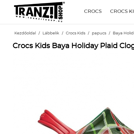
CROCS
CROCS K
Kezdőoldal
/
Lábbelik
/
Crocs Kids
/
papucs
/
Baya Holid
Crocs Kids Baya Holiday Plaid Clo