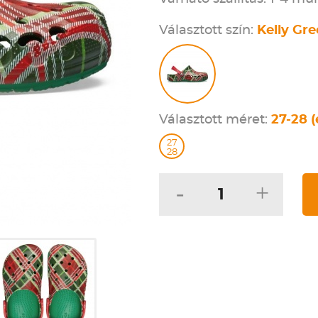
Választott szín:
Kelly Gr
Választott méret:
27-28 (
27
28
-
+