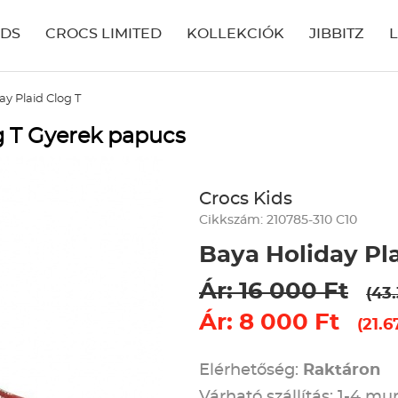
IDS
CROCS LIMITED
KOLLEKCIÓK
JIBBITZ
ay Plaid Clog T
g T Gyerek papucs
Crocs Kids
Cikkszám: 210785-310 C10
Baya Holiday Pla
Ár: 16 000 Ft
(43
Ár: 8 000 Ft
(21.6
Elérhetőség:
Raktáron
Várható szállítás: 1-4 m