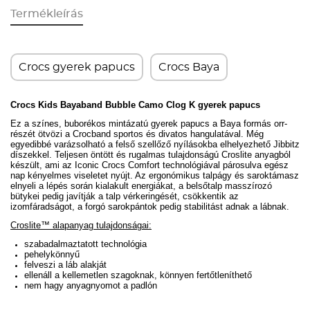
Termékleírás
Crocs gyerek papucs
Crocs Baya
Crocs Kids Bayaband Bubble Camo Clog K gyerek papucs
Ez a színes, buborékos mintázatú gyerek papucs a Baya formás orr-
részét ötvözi a Crocband sportos és divatos hangulatával. Még
egyedibbé varázsolható a f
első szellőző nyílásokba elhelyezhető Jibbitz
díszekkel.
Teljesen öntött és rugalmas tulajdonságú Croslite anyagból
készült, ami az Iconic Crocs Comfort technológiával párosulva egész
nap kényelmes viseletet nyújt. Az ergonómikus talpágy és saroktámasz
elnyeli a lépés során kialakult energiákat, a belsőtalp masszírozó
bütykei pedig javítják a talp vérkeringését, csökkentik az
izomfáradságot, a forgó sarokpántok pedig stabilitást adnak a lábnak.
Croslite™ alapanyag tulajdonságai:
szabadalmaztatott technológia
pehelykönnyű
felveszi a láb alakját
ellenáll a kellemetlen szagoknak, könnyen fertőtleníthető
nem hagy anyagnyomot a padlón