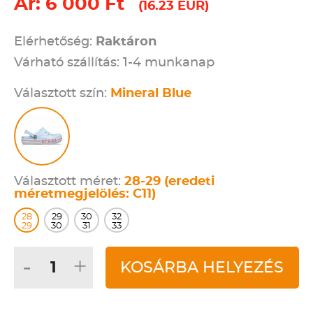
Ár: 6 000 Ft
(16.23 EUR)
Elérhetőség:
Raktáron
Várható szállítás: 1-4 munkanap
Választott szín:
Mineral Blue
Választott méret:
28-29 (eredeti
méretmegjelölés: C11)
28
29
30
32
29
30
31
33
-
+
KOSÁRBA HELYEZÉS