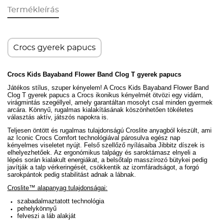
Termékleírás
Crocs gyerek papucs
Crocs Kids Bayaband Flower Band Clog T gyerek papucs
Játékos stílus, szuper kényelem! A Crocs Kids Bayaband Flower Band
Clog T gyerek papucs a Crocs ikonikus kényelmét ötvözi egy vidám,
virágmintás szegéllyel, amely garantáltan mosolyt csal minden gyermek
arcára. Könnyű, rugalmas kialakításának köszönhetően tökéletes
választás aktív, játszós napokra is.
Teljesen öntött és rugalmas tulajdonságú Croslite anyagból készült, ami
az Iconic Crocs Comfort technológiával párosulva egész nap
kényelmes viseletet nyújt. Felső szellőző nyílásaiba Jibbitz díszek is
elhelyezhetőek.
Az ergonómikus talpágy és saroktámasz elnyeli a
lépés során kialakult energiákat, a belsőtalp masszírozó bütykei pedig
javítják a talp vérkeringését, csökkentik az izomfáradságot, a forgó
sarokpántok pedig stabilitást adnak a lábnak.
Croslite™ alapanyag tulajdonságai:
szabadalmaztatott technológia
pehelykönnyű
felveszi a láb alakját