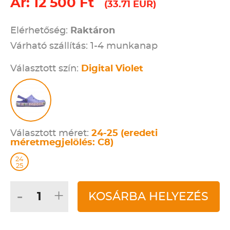
Ár: 12 500 Ft
(33.71 EUR)
Elérhetőség:
Raktáron
Várható szállítás: 1-4 munkanap
Választott szín:
Digital Violet
Választott méret:
24-25 (eredeti
méretmegjelölés: C8)
24
25
-
+
KOSÁRBA HELYEZÉS