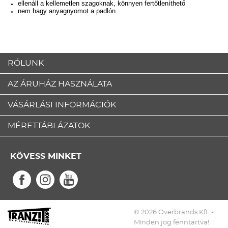
ellenáll a kellemetlen szagoknak, könnyen fertőtleníthető
nem hagy anyagnyomot a padlón
RÓLUNK
AZ ÁRUHÁZ HASZNÁLATA
VÁSÁRLÁSI INFORMÁCIÓK
MÉRETTÁBLÁZATOK
KÖVESS MINKET
© 2026 Overbrands Kft. -
Minden jog fenntartva!