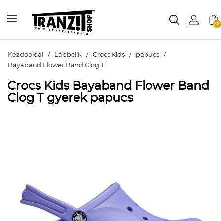
0
Kezdőoldal
/
Lábbelik
/
Crocs Kids
/
papucs
/
Bayaband Flower Band Clog T
Crocs Kids Bayaband Flower Band
Clog T gyerek papucs