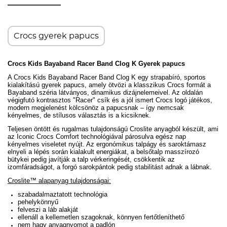
Crocs gyerek papucs
Crocs
Kids Bayaband Racer Band Clog K Gyerek papucs
A Crocs Kids Bayaband Racer Band Clog K egy strapabíró, sportos
kialakítású gyerek papucs, amely ötvözi a klasszikus Crocs formát a
Bayaband széria látványos, dinamikus dizájnelemeivel. Az oldalán
végigfutó kontrasztos "Racer" csík és a jól ismert Crocs logó játékos,
modern megjelenést kölcsönöz a papucsnak – így nemcsak
kényelmes, de stílusos választás is a kicsiknek.
Teljesen öntött és rugalmas tulajdonságú Croslite anyagból készült, ami
az Iconic Crocs Comfort technológiával párosulva egész nap
kényelmes viseletet nyújt. Az ergonómikus talpágy és saroktámasz
elnyeli a lépés során kialakult energiákat, a belsőtalp masszírozó
bütykei pedig javítják a talp vérkeringését, csökkentik az
izomfáradságot, a forgó sarokpántok pedig stabilitást adnak a lábnak.
Croslite™ alapanyag tulajdonságai:
szabadalmaztatott technológia
pehelykönnyű
felveszi a láb alakját
ellenáll a kellemetlen szagoknak, könnyen fertőtleníthető
nem hagy anyagnyomot a padlón