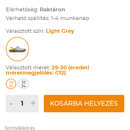
Elérhetőség:
Raktáron
Várható szállítás: 1-4 munkanap
Választott szín:
Light Grey
Választott méret:
29-30 (eredeti
méretmegjelölés: C12)
29
33
30
34
-
+
KOSÁRBA HELYEZÉS
Termékleírás