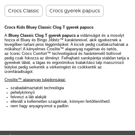
Crocs Classic
Crocs gyerek papucs
Crocs Kids Bluey
Classic
Clog T gyerek papucs
A
Bluey
Classic
Clog T gyerek papucs a
vidámságot és a mosolyt
hozza el
Bluey és Bingo Jibbitz™ karaktereivel, akik igyekeznek a
levegőben tartani piros léggömbjüket. A kicsik pedig csatlakozhatnak a
mókához!
A kényelmes Croslite™ alapanyag rugalmas és tartós,
az
Iconic Crocs Comfort™
technológiával és harántemelő boltívvel
pedig csak fokozza az élményt. Felhajható sarokpántja stabilan tartja a
gyerekek lábát, a tágas és ergonómikus kialakítású talp masszírozó
bütykei pedig serkentik a vérkeringést és csökkentik az
izomfáradtságot.
Croslite™ alapanyag tulajdonságai:
szabadalmaztatott technológia
pehelykönnyű
felveszi a láb alakját
ellenáll a kellemetlen szagoknak, könnyen fertőtleníthető
nem hagy anyagnyomot a padlón