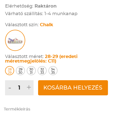
Elérhetőség:
Raktáron
Várható szállítás: 1-4 munkanap
Választott szín:
Chalk
Választott méret:
28-29 (eredeti
méretmegjelölés: C11)
28
29
30
32
34
29
30
31
33
35
-
+
KOSÁRBA HELYEZÉS
Termékleírás