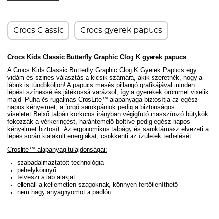
Crocs Classic
Crocs gyerek papucs
Crocs Kids Classic Butterfly Graphic Clog K gyerek papucs
A Crocs Kids Classic Butterfly Graphic Clog K Gyerek Papucs egy
vidám és színes választás a kicsik számára, akik szeretnék, hogy a
lábuk is tündököljön! A papucs mesés pillangó grafikájával minden
lépést színessé és játékossá varázsol, így a gyerekek örömmel viselik
majd.
Puha és rugalmas CrosLite
™ alapanyaga
biztosítja az egész
napos kényelmet, a forgó sarokpántok pedig a biztonságos
viseletet.
Belső talpán körkörös irányban végigfutó masszírozó bütykök
fokozzák a vérkeringést, harántemelő boltíve pedig egész napos
kényelmet biztosít. Az ergonomikus talpágy és saroktámasz elvezeti a
lépés során kialakult energiákat, csökkenti az ízületek terhelését.
Croslite™ alapanyag tulajdonságai:
szabadalmaztatott technológia
pehelykönnyű
felveszi a láb alakját
ellenáll a kellemetlen szagoknak, könnyen fertőtleníthető
nem hagy anyagnyomot a padlón