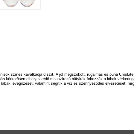
nisok színes kavalkádja díszít.
A jól megszokott, rugalmas és puha CrosLit
lpán körkörösen elhelyezkedő masszírozó bütykök fokozzák a lábak vérkeringé
 a lábak levegőzését, valamint segítik a víz és szennyeződés elvezetését, mí