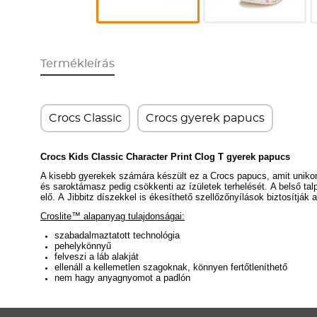
Termékleírás
Crocs Classic
Crocs gyerek papucs
Crocs Kids Classic Character Print Clog T gyerek papucs
A kisebb gyerekek számára készült ez a Crocs papucs, amit unikor
és saroktámasz pedig csökkenti az ízületek terhelését.
A belső ta
elő.
A
Jibbitz díszekkel is ékesíthető szellőzőnyílások biztosítják
Croslite™ alapanyag tulajdonságai:
szabadalmaztatott technológia
pehelykönnyű
felveszi a láb alakját
ellenáll a kellemetlen szagoknak, könnyen fertőtleníthető
nem hagy anyagnyomot a padlón