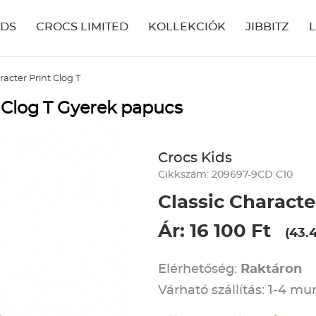
IDS
CROCS LIMITED
KOLLEKCIÓK
JIBBITZ
racter Print Clog T
t Clog T Gyerek papucs
Crocs Kids
Cikkszám: 209697-9CD C10
Classic Characte
Ár: 16 100 Ft
(43.
Elérhetőség:
Raktáron
Várható szállítás: 1-4 m