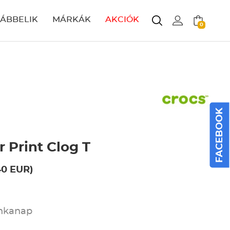
LÁBBELIK
MÁRKÁK
AKCIÓK
0
FACEBOOK
r Print Clog T
40 EUR)
unkanap