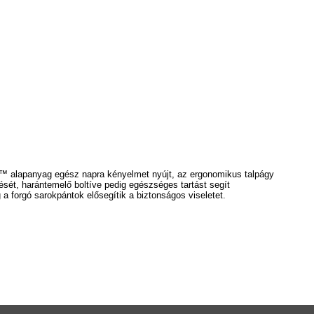
e™ alapanyag egész napra kényelmet nyújt,
az ergonomikus talpágy
sét, harántemelő boltíve pedig egészséges tartást segít
g a
forgó sarokpántok elősegítik a biztonságos viseletet.