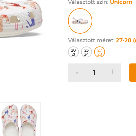
Választott szín:
Unicorn
Választott méret:
27-28 (
20
23
27
21
24
28
-
+