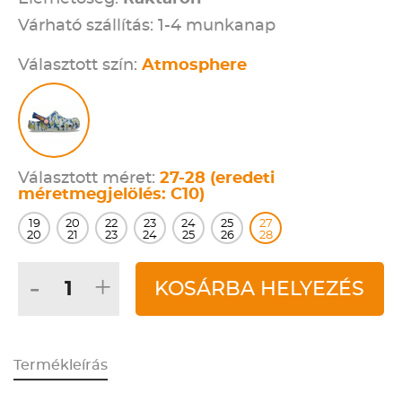
Várható szállítás: 1-4 munkanap
Választott szín:
Atmosphere
Választott méret:
27-28 (eredeti
méretmegjelölés: C10)
19
20
22
23
24
25
27
20
21
23
24
25
26
28
-
+
KOSÁRBA HELYEZÉS
Termékleírás