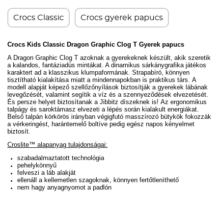
Crocs Classic
Crocs gyerek papucs
Crocs Kids Classic Dragon Graphic Clog T Gyerek papucs
A Dragon Graphic Clog T azoknak a gyerekeknek készült, akik szeretik
a kalandos, fantáziadús mintákat. A dinamikus sárkánygrafika játékos
karaktert ad a klasszikus klumpaformának. Strapabíró, könnyen
tisztítható kialakítása miatt a mindennapokban is praktikus társ.
A
modell alapját képező szellőzőnyílások biztosítják a gyerekek lábának
levegőzését, valamint segítik a víz és a szennyeződések elvezetését.
És persze helyet biztosítanak a Jibbitz díszeknek is!
Az ergonomikus
talpágy és saroktámasz elvezeti a lépés során kialakult energiákat.
Belső talpán körkörös irányban végigfutó masszírozó bütykök fokozzák
a vérkeringést, harántemelő boltíve pedig egész napos kényelmet
biztosít.
Croslite™ alapanyag tulajdonságai:
szabadalmaztatott technológia
pehelykönnyű
felveszi a láb alakját
ellenáll a kellemetlen szagoknak, könnyen fertőtleníthető
nem hagy anyagnyomot a padlón