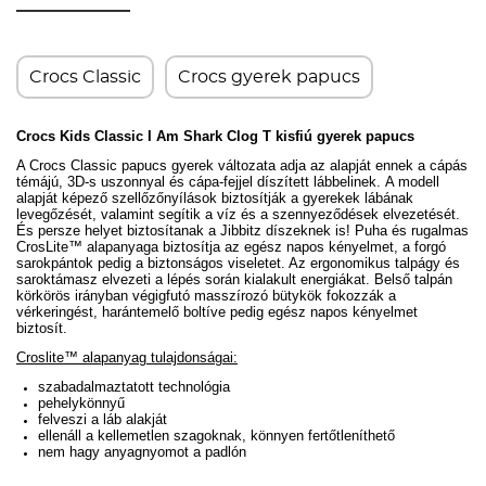
Crocs Classic
Crocs gyerek papucs
Crocs Kids Classic I Am Shark Clog T kisfiú gyerek papucs
A Crocs Classic papucs gyerek változata adja az alapját ennek a cápás
témájú, 3D-s uszonnyal és cápa-fejjel díszített lábbelinek.
A modell
alapját képező szellőzőnyílások biztosítják a gyerekek lábának
levegőzését, valamint segítik a víz és a szennyeződések elvezetését.
És persze helyet biztosítanak a Jibbitz díszeknek is!
Puha és rugalmas
CrosLite™ alapanyaga biztosítja az egész napos kényelmet, a forgó
sarokpántok pedig a biztonságos viseletet. Az ergonomikus talpágy és
saroktámasz elvezeti a lépés során kialakult energiákat. Belső talpán
körkörös irányban végigfutó masszírozó bütykök fokozzák a
vérkeringést, harántemelő boltíve pedig egész napos kényelmet
biztosít.
Croslite™ alapanyag tulajdonságai:
szabadalmaztatott technológia
pehelykönnyű
felveszi a láb alakját
ellenáll a kellemetlen szagoknak, könnyen fertőtleníthető
nem hagy anyagnyomot a padlón