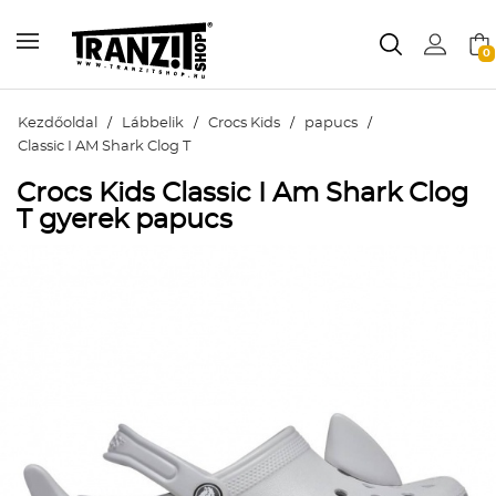
0
Kezdőoldal
/
Lábbelik
/
Crocs Kids
/
papucs
/
Classic I AM Shark Clog T
Crocs Kids Classic I Am Shark Clog
T gyerek papucs