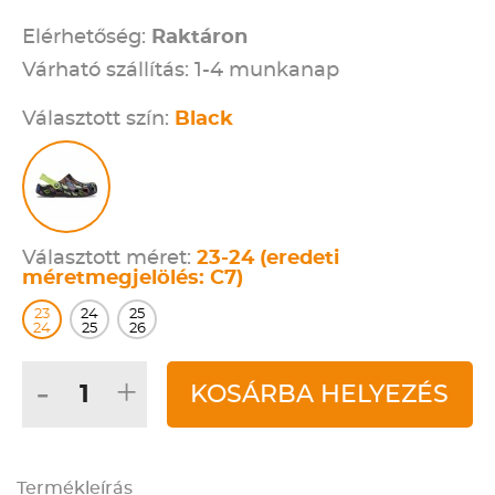
Elérhetőség:
Raktáron
Várható szállítás: 1-4 munkanap
Választott szín:
Black
Választott méret:
23-24 (eredeti
méretmegjelölés: C7)
23
24
25
24
25
26
-
+
KOSÁRBA HELYEZÉS
Termékleírás