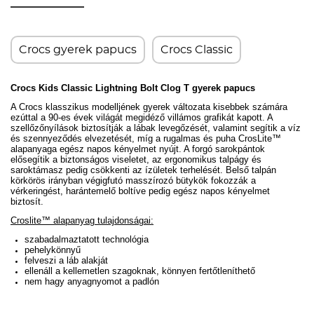
Crocs gyerek papucs
Crocs Classic
Crocs Kids Classic Lightning Bolt Clog T gyerek papucs
A Crocs klasszikus modelljének gyerek változata kisebbek számára
ezúttal a 90-es évek világát megidéző villámos grafikát kapott. A
szellőzőnyílások biztosítják a lábak levegőzését, valamint segítik a víz
és szennyeződés elvezetését, míg a rugalmas és puha CrosLite™
alapanyaga egész napos kényelmet nyújt. A forgó sarokpántok
elősegítik a biztonságos viseletet, az ergonomikus talpágy és
saroktámasz pedig csökkenti az ízületek terhelését. Belső talpán
körkörös irányban végigfutó masszírozó bütykök fokozzák a
vérkeringést, harántemelő boltíve pedig egész napos kényelmet
biztosít.
Croslite™ alapanyag tulajdonságai:
szabadalmaztatott technológia
pehelykönnyű
felveszi a láb alakját
ellenáll a kellemetlen szagoknak, könnyen fertőtleníthető
nem hagy anyagnyomot a padlón